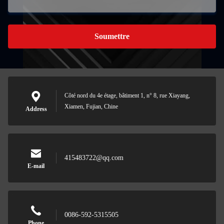
Soumettre
Côté nord du 4e étage, bâtiment 1, n° 8, rue Xiayang,
Xiamen, Fujian, Chine
Address
415483722@qq.com
E-mail
0086-592-5315505
Phone