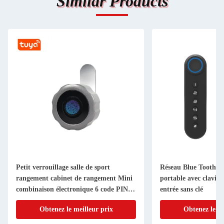
Similar Products
Petit verrouillage salle de sport
Réseau Blue Tooth Po
rangement cabinet de rangement Mini
portable avec clavie
combinaison électronique 6 code PIN
entrée sans clé
numérique Cam Lock
Obtenez le meilleur prix
Obtenez le me