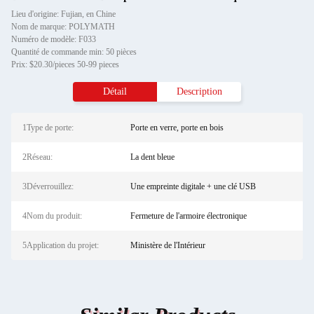
Lieu d'origine: Fujian, en Chine
Nom de marque: POLYMATH
Numéro de modèle: F033
Quantité de commande min: 50 pièces
Prix: $20.30/pieces 50-99 pieces
Détail
Description
1Type de porte:
Porte en verre, porte en bois
2Réseau:
La dent bleue
3Déverrouillez:
Une empreinte digitale + une clé USB
4Nom du produit:
Fermeture de l'armoire électronique
5Application du projet:
Ministère de l'Intérieur