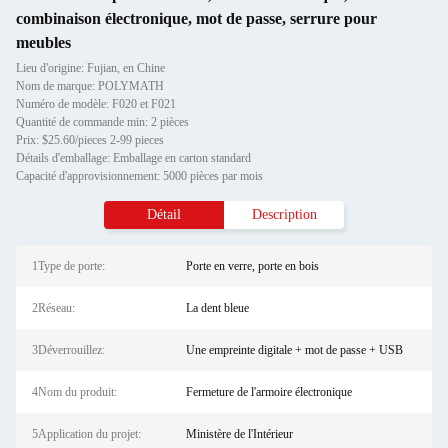
combinaison électronique, mot de passe, serrure pour
meubles
Lieu d'origine: Fujian, en Chine
Nom de marque: POLYMATH
Numéro de modèle: F020 et F021
Quantité de commande min: 2 pièces
Prix: $25.60/pieces 2-99 pieces
Détails d'emballage: Emballage en carton standard
Capacité d'approvisionnement: 5000 pièces par mois
Détail
Description
1Type de porte:
Porte en verre, porte en bois
2Réseau:
La dent bleue
3Déverrouillez:
Une empreinte digitale + mot de passe + USB
4Nom du produit:
Fermeture de l'armoire électronique
5Application du projet:
Ministère de l'Intérieur