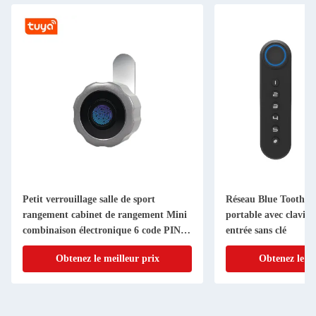
Petit verrouillage salle de sport
Réseau Blue Tooth Po
rangement cabinet de rangement Mini
portable avec clavie
combinaison électronique 6 code PIN
entrée sans clé
numérique Cam Lock
Obtenez le meilleur prix
Obtenez le me