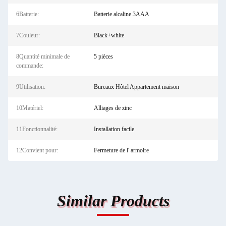
6Batterie:
Batterie alcaline 3AAA
7Couleur:
Black+white
8Quantité minimale de
5 pièces
commande:
9Utilisation:
Bureaux Hôtel Appartement maison
10Matériel:
Alliages de zinc
11Fonctionnalité:
Installation facile
12Convient pour:
Fermeture de l' armoire
Similar Products