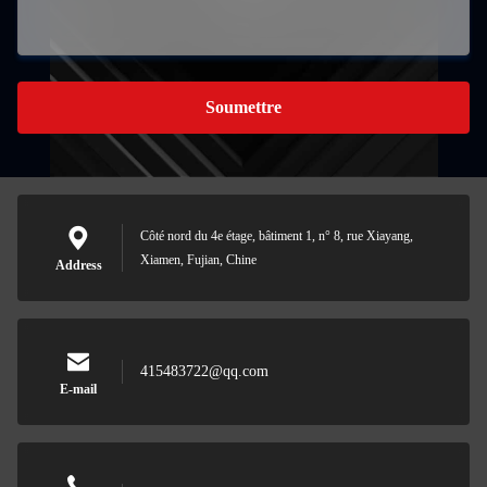
Soumettre
Côté nord du 4e étage, bâtiment 1, n° 8, rue Xiayang,
Xiamen, Fujian, Chine
Address
415483722@qq.com
E-mail