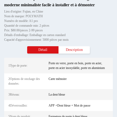
moderne minimaliste facile à installer et à démonter
Lieu d'origine: Fujian, en Chine
Nom de marque: POLYMATH
Numéro de modèle: A1 pro
Quantité de commande min: 2 pièces
Prix: $80.00/pieces 2-99 pieces
Détails d'emballage: Emballage en carton standard
Capacité d'approvisionnement: 5000 pièces par mois
Détail
Description
Porte en verre, porte en bois, porte en acier,
1Type de porte:
porte en acier inoxydable, porte en aluminium
2Options de stockage des
Carte mémoire
données:
3Réseau:
La dent bleue
4Déverrouillez:
APP +Dent bleue + Mot de passe
5Nom du produit:
Fermeture de porte à dent bleue