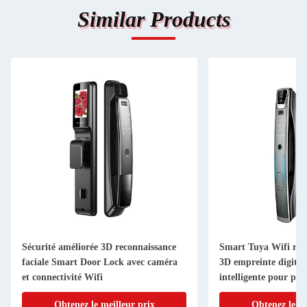
Similar Products
Sécurité améliorée 3D reconnaissance
Smart Tuya Wifi reco
faciale Smart Door Lock avec caméra
3D empreinte digital
et connectivité Wifi
intelligente pour por
Obtenez le meilleur prix
Obtenez le me