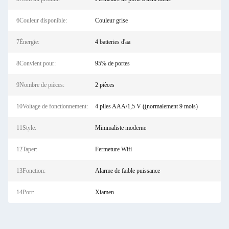
6Couleur disponible:
Couleur grise
7Énergie:
4 batteries d'aa
8Convient pour:
95% de portes
9Nombre de pièces:
2 pièces
10Voltage de fonctionnement:
4 piles AAA/1,5 V ((normalement 9 mois)
11Style:
Minimaliste moderne
12Taper:
Fermeture Wifi
13Fonction:
Alarme de faible puissance
14Port:
Xiamen