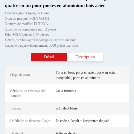
quatre en un pour portes en aluminium bois acier
Lieu d'origine: Fujian, en Chine
Nom de marque: POLYMATH
Numéro de modèle: T1 TUYA
Quantité de commande min: 2 pièces
Prix: $65.00/pieces 2-99 pieces
Détails d'emballage: Emballage en carton standard
Capacité d'approvisionnement: 5000 pièces par mois
Détail
Description
Porte en bois, porte en acier, porte en acier
1Type de porte:
inoxydable, porte en aluminium
2Options de stockage des
Carte mémoire
données:
3Réseau:
wifi, dent bleue
4Méthode de déverrouillage:
Le code + l'appli + l'empreinte digitale
5Matériel:
Alliages de zinc