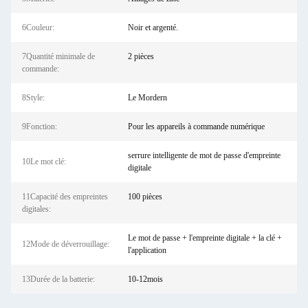
6Couleur:
Noir et argenté.
7Quantité minimale de
2 pièces
commande:
8Style:
Le Mordern
9Fonction:
Pour les appareils à commande numérique
serrure intelligente de mot de passe d'empreinte
10Le mot clé:
digitale
11Capacité des empreintes
100 pièces
digitales:
Le mot de passe + l'empreinte digitale + la clé +
12Mode de déverrouillage:
l'application
13Durée de la batterie:
10-12mois