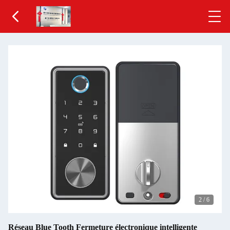
2
/
6
Réseau Blue Tooth Fermeture électronique intelligente