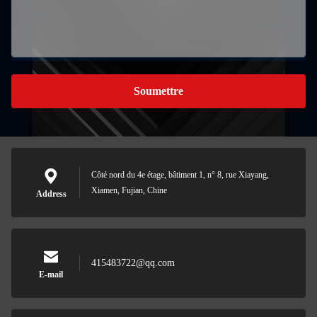
Soumettre
Côté nord du 4e étage, bâtiment 1, n° 8, rue Xiayang,
Xiamen, Fujian, Chine
Address
415483722@qq.com
E-mail