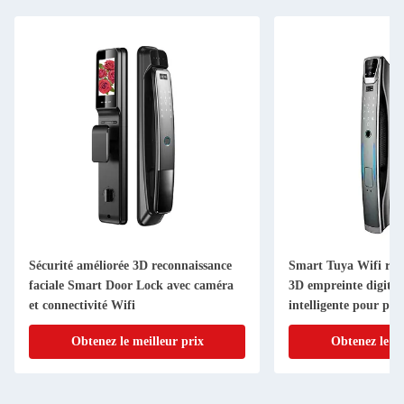
Sécurité améliorée 3D reconnaissance
Smart Tuya Wifi reco
faciale Smart Door Lock avec caméra
3D empreinte digital
et connectivité Wifi
intelligente pour por
Obtenez le meilleur prix
Obtenez le me