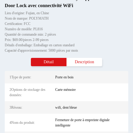
Door Lock avec connectivité WiFi
Lieu d'origine: Fujian, en Chine
Nom de marque: POLYMATH
Certification: FCC
Numéro de modèle: PL816
Quantité de commande min: 2 pièces
Prix: $69.00/pieces 2-99 pieces
Détails d'emballage: Emballage en carton standard
Capacité d'approvisionnement: 5000 pièces par mois
Détail
Description
1Type de porte:
Porte en bois
2Options de stockage des
Carte mémoire
données:
3Réseau:
wifi, dent bleue
Fermeture de porte à empreinte digitale
4Nom du produit:
intelligente