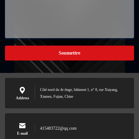
Soumettre
Côté nord du 4e étage, bâtiment 1, n° 8, rue Xiayang,
Xiamen, Fujian, Chine
Address
415483722@qq.com
E-mail