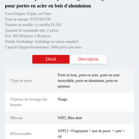
pour portes en acier en bois d'aluminium
Lieu d'origine: Fujian, en Chine
Nom de marque: POLYMATH
Numéro de modèle: Le modèle PL-M1
Quantité de commande min: 2 pièces
Prix: $65.00/pieces 2-99 pieces
Détails d'emballage: Emballage en carton standard
Capacité d'approvisionnement: 5000 pièces par mois
Détail
Description
Porte en bois, porte en acier, porte en acier
1Type de porte:
inoxydable, porte en aluminium, porte en
panneau
2Options de stockage des
Nuage
données:
3Réseau:
WIFI, Bleu-dent
APPLI +Fingerprint + mot de passe + carte +
4Déverrouillez:
clé