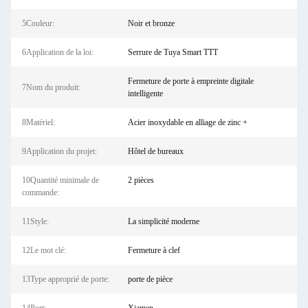
5Couleur:
Noir et bronze
6Application de la loi:
Serrure de Tuya Smart TTT
Fermeture de porte à empreinte digitale
7Nom du produit:
intelligente
8Matériel:
Acier inoxydable en alliage de zinc +
9Application du projet:
Hôtel de bureaux
10Quantité minimale de
2 pièces
commande:
11Style:
La simplicité moderne
12Le mot clé:
Fermeture à clef
13Type approprié de porte:
porte de pièce