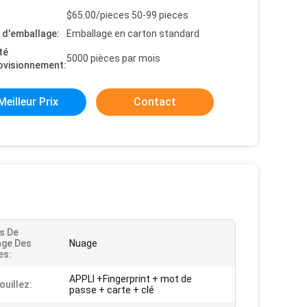
$65.00/pieces 50-99 pieces
s d'emballage:
Emballage en carton standard
té
5000 pièces par mois
ovisionnement:
Meilleur Prix
Contact
s De
age Des
Nuage
es:
APPLI +Fingerprint + mot de
ouillez:
passe + carte + clé