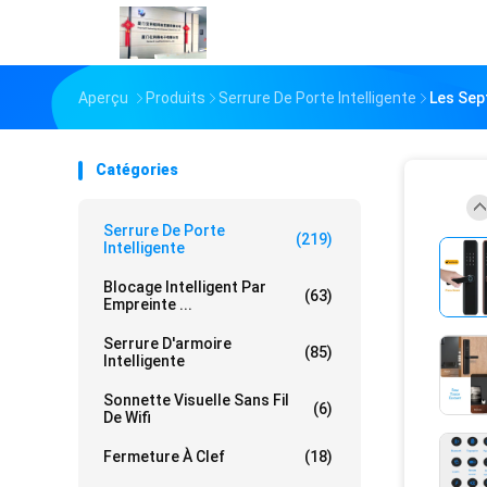
Aperçu
Produits
Serrure De Porte Intelligente
Les Sep
Catégories
Serrure De Porte
(219)
Intelligente
Blocage Intelligent Par
(63)
Empreinte ...
Serrure D'armoire
(85)
Intelligente
Sonnette Visuelle Sans Fil
(6)
De Wifi
Fermeture À Clef
(18)