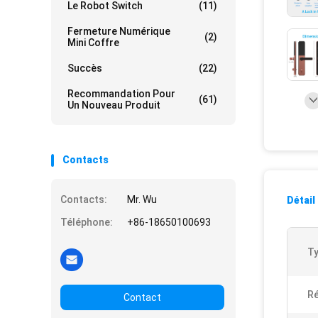
Le Robot Switch
(11)
Fermeture Numérique
(2)
Mini Coffre
Succès
(22)
Recommandation Pour
(61)
Un Nouveau Produit
Contacts
Contacts:
Mr. Wu
Détail
Téléphone:
+86-18650100693
Ty
R
Contact