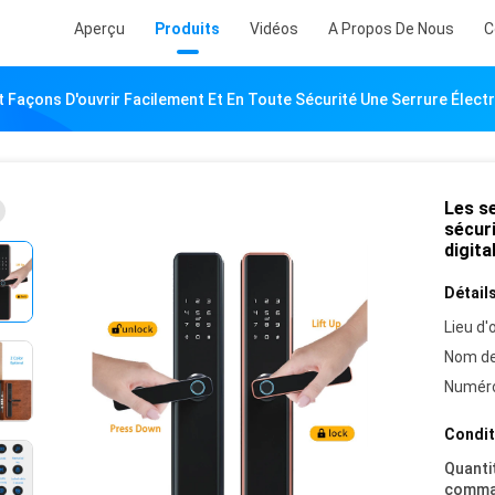
Aperçu
Produits
Vidéos
A Propos De Nous
C
t Façons D'ouvrir Facilement Et En Toute Sécurité Une Serrure Électr
Les se
sécur
digita
Détails
Lieu d'o
Nom de
Numéro
Condit
Quanti
comma