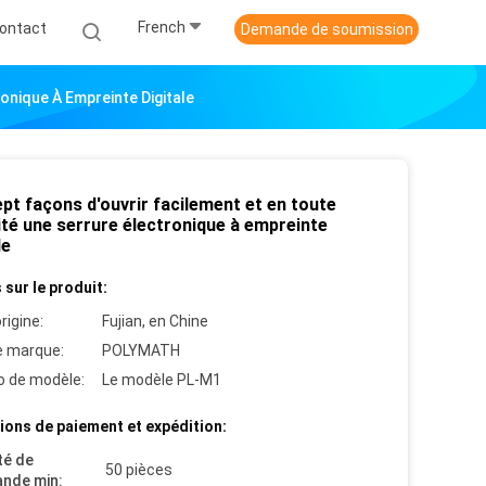
French
ontact
Demande de soumission
onique À Empreinte Digitale
pt façons d'ouvrir facilement et en toute
ité une serrure électronique à empreinte
le
 sur le produit:
rigine:
Fujian, en Chine
 marque:
POLYMATH
 de modèle:
Le modèle PL-M1
ions de paiement et expédition:
té de
50 pièces
nde min: