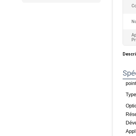
Co
No
Ap
Pr
Descri
Spéc
poin
Type
Opti
Rés
Déve
Appli